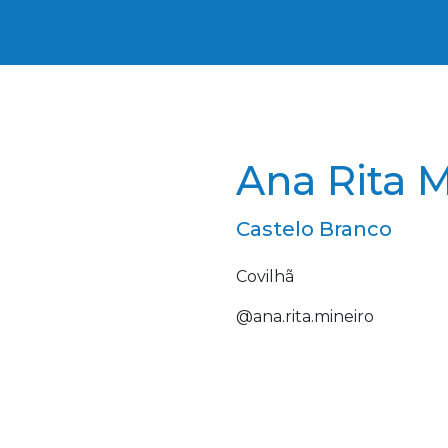
Ana Rita M
Castelo Branco
Covilhã
@ana.rita.mineiro