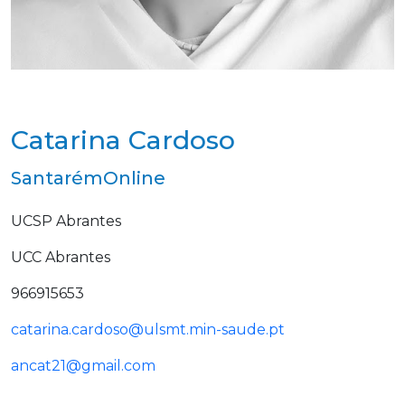
Catarina Cardoso
Santarém
Online
UCSP Abrantes
UCC Abrantes
966915653
catarina.cardoso@ulsmt.min-
saude.pt
ancat21@gmail.com