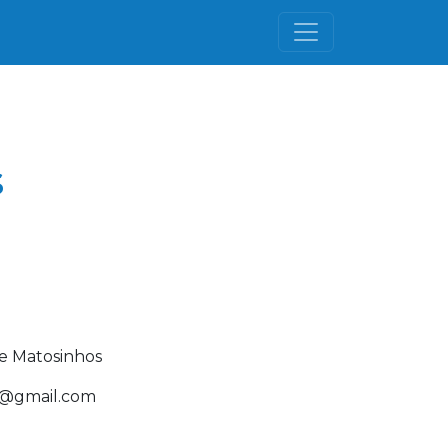
s
e Matosinhos
08@gmail.com