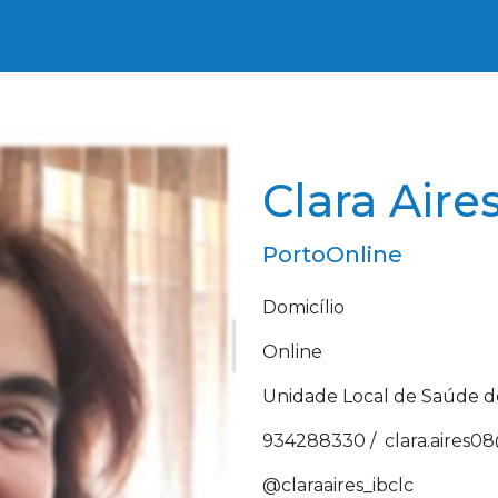
Clara Aire
Porto
Online
Domicílio
Online
Unidade Local de Saúde d
934288330 /
clara.aires
@claraaires_ibclc